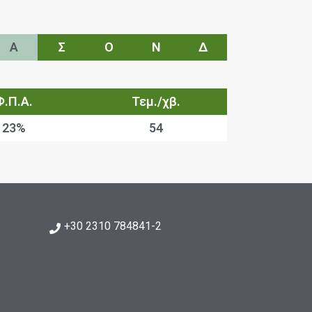
Α
Σ
Ο
Ν
Δ
Φ.Π.Α.
Τεμ./χβ.
23%
54
+30 2310 784841-2