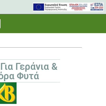
ια Γεράνια &
όρα Φυτά