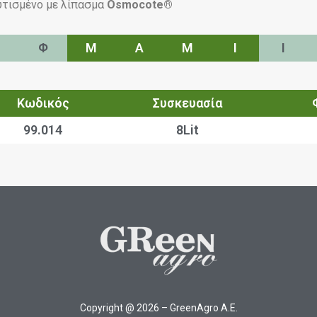
τισμένο με λίπασμα
Osmocote®
Φ
Μ
Α
Μ
Ι
Ι
Κωδικός
Συσκευασία
99.014
8Lit
Copyright @ 2026 – GreenAgro A.E.